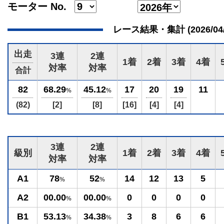
モーター No.
レース結果・集計 (2026/04/17
出走
3連
2連
1着
2着
3着
4着
対率
対率
合計
82
68.29
45.12
17
20
19
11
%
%
(82)
[2]
[8]
[16]
[4]
[4]
3連
2連
級別
1着
2着
3着
4着
対率
対率
A1
78
52
14
12
13
5
%
%
A2
00.00
00.00
0
0
0
0
%
%
B1
53.13
34.38
3
8
6
6
%
%