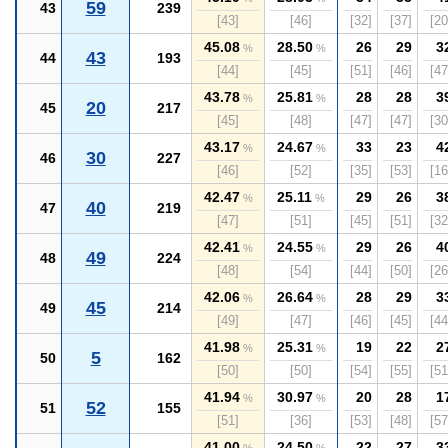
59
43
239
[43]
[46]
[32]
[37]
[20
45.08
28.50
26
29
3
%
%
43
44
193
[44]
[45]
[51]
[46]
[47
43.78
25.81
28
28
3
%
%
20
45
217
[45]
[48]
[47]
[47]
[30
43.17
24.67
33
23
4
%
%
30
46
227
[46]
[52]
[35]
[53]
[16
42.47
25.11
29
26
3
%
%
40
47
219
[47]
[51]
[45]
[51]
[32
42.41
24.55
29
26
4
%
%
49
48
224
[48]
[54]
[44]
[50]
[26
42.06
26.64
28
29
3
%
%
45
49
214
[49]
[47]
[46]
[45]
[44
41.98
25.31
19
22
2
%
%
5
50
162
[50]
[50]
[54]
[55]
[51
41.94
30.97
20
28
1
%
%
52
51
155
[51]
[36]
[53]
[48]
[57
41.00
24.50
22
27
3