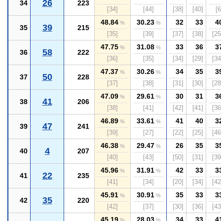
26
34
223
[34]
[44]
[38]
[40]
[6
48.84
30.23
32
33
4
%
%
39
35
215
[35]
[39]
[37]
[38]
[25
47.75
31.08
33
36
3
%
%
58
36
222
[36]
[35]
[34]
[29]
[34
47.37
30.26
34
35
3
%
%
50
37
228
[37]
[38]
[31]
[30]
[28
47.09
29.61
30
31
3
%
%
41
38
206
[38]
[41]
[42]
[41]
[36
46.89
33.61
41
40
3
%
%
47
39
241
[39]
[27]
[22]
[25]
[46
46.38
29.47
26
35
3
%
%
4
40
207
[40]
[43]
[50]
[31]
[39
45.96
31.91
42
33
3
%
%
22
41
235
[41]
[34]
[20]
[34]
[42
45.91
30.91
35
33
3
%
%
35
42
220
[42]
[37]
[30]
[36]
[43
45.19
28.03
34
33
4
%
%