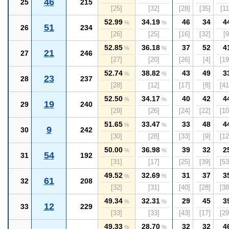
46
25
215
[25]
[32]
[28]
[35]
[11
52.99
34.19
46
34
4
%
%
51
26
234
[26]
[25]
[16]
[32]
[9
52.85
36.18
37
52
4
%
%
21
27
246
[27]
[20]
[26]
[4]
[19
52.74
38.82
43
49
3
%
%
23
28
237
[28]
[12]
[17]
[8]
[41
52.50
34.17
40
42
4
%
%
19
29
240
[29]
[26]
[24]
[22]
[10
51.65
33.47
33
48
4
%
%
9
30
242
[30]
[28]
[33]
[9]
[12
50.00
36.98
39
32
2
%
%
54
31
192
[31]
[17]
[25]
[39]
[53
49.52
32.69
31
37
3
%
%
61
32
208
[32]
[31]
[40]
[28]
[38
49.34
32.31
29
45
3
%
%
12
33
229
[33]
[33]
[43]
[17]
[29
49.33
28.70
32
32
4
%
%