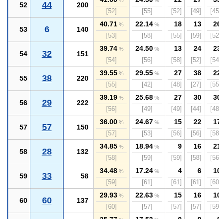
%
%
44
52
200
[52]
[55]
[52]
[49]
[45
40.71
22.14
18
13
2
%
%
6
53
140
[53]
[58]
[55]
[59]
[52
39.74
24.50
13
24
2
%
%
32
54
151
[54]
[56]
[58]
[52]
[54
39.55
29.55
27
38
2
%
%
38
55
220
[55]
[42]
[48]
[27]
[55
39.19
25.68
27
30
3
%
%
29
56
222
[56]
[49]
[49]
[44]
[48
36.00
24.67
15
22
1
%
%
57
57
150
[57]
[53]
[56]
[56]
[58
34.85
18.94
9
16
2
%
%
28
58
132
[58]
[59]
[59]
[58]
[56
34.48
17.24
4
6
1
%
%
33
59
58
[59]
[61]
[61]
[61]
[60
29.93
22.63
15
16
1
%
%
60
60
137
[60]
[57]
[57]
[57]
[59