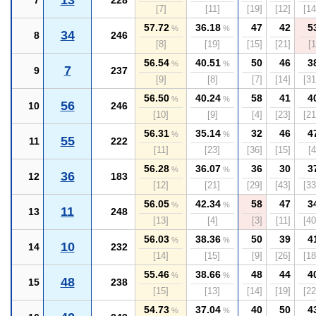
13
7
228
[7]
[11]
[19]
[12]
[14
57.72
36.18
47
42
5
%
%
34
8
246
[8]
[19]
[15]
[21]
[1
56.54
40.51
50
46
3
%
%
7
9
237
[9]
[8]
[7]
[14]
[31
56.50
40.24
58
41
4
%
%
56
10
246
[10]
[9]
[4]
[23]
[21
56.31
35.14
32
46
4
%
%
55
11
222
[11]
[23]
[36]
[15]
[4
56.28
36.07
36
30
3
%
%
36
12
183
[12]
[21]
[29]
[43]
[33
56.05
42.34
58
47
3
%
%
11
13
248
[13]
[4]
[3]
[11]
[40
56.03
38.36
50
39
4
%
%
10
14
232
[14]
[15]
[9]
[26]
[18
55.46
38.66
48
44
4
%
%
48
15
238
[15]
[13]
[14]
[19]
[22
54.73
37.04
40
50
4
%
%