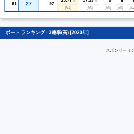
25.77
17.53
9
8
%
%
27
61
97
[61]
[60]
[60]
[60]
[61
ボート ランキング - 3連率(高) [2020年]
スポンサーリ