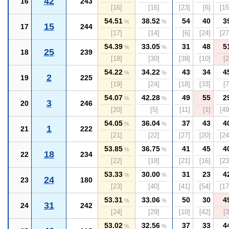
42
16
243
[16]
[16]
[23]
[6]
[15
54.51
38.52
54
40
3
%
%
15
17
244
[17]
[14]
[6]
[24]
[27
54.39
33.05
31
48
5
%
%
25
18
239
[18]
[30]
[39]
[10]
[2
54.22
34.22
43
34
4
%
%
2
19
225
[19]
[24]
[18]
[33]
[7
54.07
42.28
49
55
2
%
%
3
20
246
[20]
[5]
[11]
[1]
[49
54.05
36.04
37
43
4
%
%
1
21
222
[21]
[22]
[27]
[20]
[24
53.85
36.75
41
45
4
%
%
18
22
234
[22]
[18]
[21]
[16]
[23
53.33
30.00
31
23
4
%
%
24
23
180
[23]
[40]
[41]
[54]
[17
53.31
33.06
50
30
4
%
%
31
24
242
[24]
[29]
[10]
[42]
[3
53.02
32.56
37
33
4
%
%