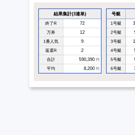
結果集計(3連単)
号艇
72
終了R
1号艇
12
万券
2号艇
9
1番人気
3号艇
2
返還R
4号艇
590,390
合計
5号艇
円
8,200
平均
6号艇
円