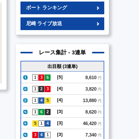
ボート ランキング
尼崎 ライブ放送
レース集計 - 3連単
出目順 (3連単)
[5]
8,610
円
[4]
3,820
円
[4]
13,880
円
[3]
8,620
円
[3]
46,420
円
[3]
7,340
円