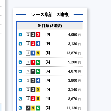
レース集計 - 3連複
出目順 (3連複)
[9]
4,050
円
[9]
3,130
円
[8]
13,870
円
[6]
5,200
円
[6]
4,870
円
[6]
3,800
円
[5]
3,140
円
[4]
8,670
円
[3]
11,130
円